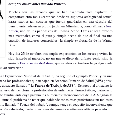
decir,
“el artista antes llamado Prince”.
Muchas son las razones que se han esgrimido para explicar un
comportamiento tan excéntrico: desde su supuesta ambigüedad sexual
hasta razones tan secretas que fueron guardadas en una cápsula del
tiempo enterrada en su propio jardín en Minniesota, como afirmaba
Neal
Karlen
, uno de los periodistas de Rolling Stone. Otros aducen razones
más materiales, como el puro y simple hecho de que al final era una
cuestión de intereses comerciales: la simple explotación de la Warner
Bros.
Hoy día 25 de octubre, tras amplia expectación en los meses previos, ha
sido lanzado al mercado, no un nuevo disco del difunto genio, sino la
ansiada
Declaración de Astana
, que vendría a actualizar la ya algo ajada
u 40 aniversario.
 la Organización Mundial de la Salud, ha seguido el ejemplo Prince, y en una
ar a los profesionales que trabajan en Atención Primaria de Salud (APS) por su
e abstracto llamado
“ la Fuerza de Trabajo de APS”
. De nuevo al artista no le
ser esto de mencionar a profesionales de enfermería, farmacéuticos, matronas o
e familia, ante cuya palabra los burócratas internacionales de la APS agitan la
. Ante el problema de tener que hablar de todas estas profesiones tan molestas
nte llamado “ Fuerza del trabajo”, aunque tenga el pequeño inconveniente que
inación cabe todo, desde domadores de leones a aceituneros altivos pasando por
ers.