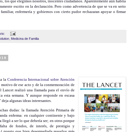
do, los que elegimos nosotros, inocentes ciudadanos. Aparentemente aún habría
amente escrito en la declaración. Pero como advertencia de que se va en serio
familiar, enfermería y gobiernos con cierto pudor rechazaran apoyar o firmar
rio:
olution
,
Medicina de Familia
018
za la
Conferencia Internacional sobre Atención
n motivo de ese acto y de la conmemoración de
l Lancet realizó una llamada para el envío de
ica esta semana. Y aunque responde en escasa
” deja algunas ideas interesantes.
uchas dudas: la llamada Atención Primaria de
anda enferma: en cualquier continente y bajo
llegó a ser lo que debería ser; en otros porque
alta de fondos, de interés, de prestigio y
 ( puesto que bien desempeñada resuelve más