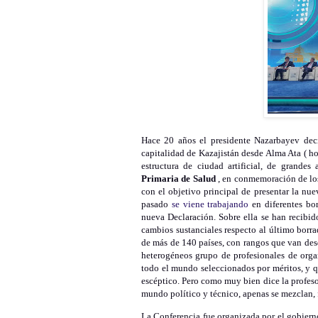
Hace 20 años el presidente Nazarbayev deci
capitalidad de Kazajistán desde Alma Ata ( h
estructura de ciudad artificial, de grande
Primaria de Salud
, en conmemoración de los
con el objetivo principal de presentar la nu
pasado
se viene trabajando
en diferentes bo
nueva Declaración. Sobre ella se han recibid
cambios sustanciales respecto al último borrad
de más de 140 países, con rangos que van desd
heterogéneos grupo de profesionales de orga
todo el mundo seleccionados por méritos, y q
escéptico. Pero como muy bien dice la profes
mundo político y técnico, apenas se mezclan, 
La Conferencia fue organizada por el gobiern