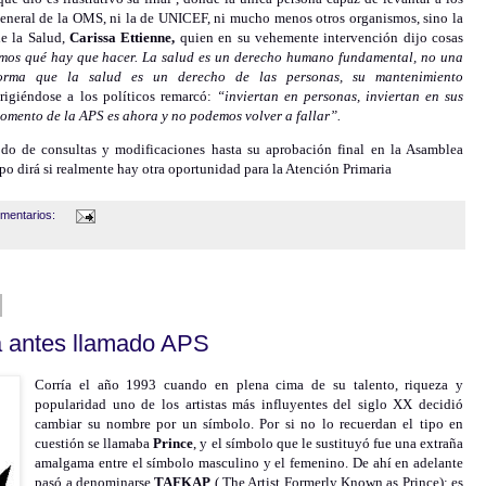
r General de la OMS, ni la de UNICEF, ni mucho menos otros organismos, sino la
de la Salud,
Carissa Ettienne,
quien en su vehemente intervención dijo cosas
mos qué hay que hacer. La salud es un derecho humano fundamental, no una
orma que la salud es un derecho de las personas, su mantenimiento
rigiéndose a los políticos remarcó:
“inviertan en personas, inviertan en sus
momento de la APS es ahora y no podemos volver a fallar”.
do de consultas y modificaciones hasta su aprobación final en la Asamblea
 dirá si realmente hay otra oportunidad para la Atención Primaria
mentarios:
sta antes llamado APS
Corría el año 1993 cuando en plena cima de su talento, riqueza y
popularidad uno de los artistas más influyentes del siglo XX decidió
cambiar su nombre por un símbolo. Por si no lo recuerdan el tipo en
cuestión se llamaba
Prince
, y el símbolo que le sustituyó fue una extraña
amalgama entre el símbolo masculino y el femenino. De ahí en adelante
pasó a denominarse
TAFKAP
( The Artist Formerly Known as Prince): es