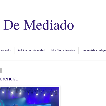
e De Mediado
 su autor
Política de privacidad
Mis Blogs favoritos
Las revistas del ge
8
erencia.