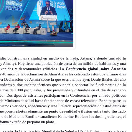
dió construir una ciudad en medio de la nada, Astana, a donde trasladó la
oy Almaty). Hoy tiene una población de cerca de un millón de habitantes y una
s avenidas y descomunales edificios. La
Conferencia global sobre Atención
 40 años de la declaración de Alma Ata, se ha celebrado estos dos últimos días
eva Declaración de Astana sobre la que escribíamos ayer. Desde finales del año
rradores y documentos técnicos que vienen a soportar los fundamentos de la
o más de 1000 propuestas, y fue presentada y difundida en el día de ayer con
or. Dos tipos de asistentes participan en la Conferencia: por un lado políticos
e Ministros de salud hasta funcionarios de escasa relevancia. Por otra parte un
nismos variados, académicos y una limitada representación de estudiantes de
ue ponen afortunadamente un punto de realidad e ilusión entre tanto ilustrado
ora de Medicina Familiar canadiense Katherine Rouleau los dos ingredientes, el
forma extraña de preparar un plato.
o kazajo, la Organización Mundial de la Salud y UNICEF. Pero junto a ellas en