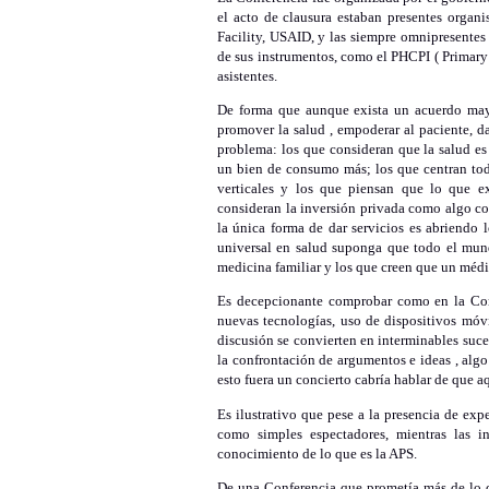
el acto de clausura estaban presentes orga
Facility, USAID, y las siempre omnipresente
de sus instrumentos, como el PHCPI ( Primary
asistentes.
De forma que aunque exista un acuerdo mayor
promover la salud , empoderar al paciente, da
problema: los que consideran que la salud e
un bien de consumo más; los que centran tod
verticales y los que piensan que lo que e
consideran la inversión privada como algo c
la única forma de dar servicios es abriendo 
universal en salud suponga que todo el mu
medicina familiar y los que creen que un médic
Es decepcionante comprobar como en la Con
nuevas tecnologías, uso de dispositivos móvi
discusión se convierten en interminables su
la confrontación de argumentos e ideas , algo
esto fuera un concierto cabría hablar de que a
Es ilustrativo que pese a la presencia de ex
como simples espectadores, mientras las i
conocimiento de lo que es la APS.
De una Conferencia que prometía más de lo qu