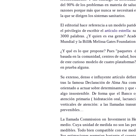
del 90% de los problemas en materia de salud
razones porque más que nunca se necesitará e
la que se dirigen los sistemas sanitarios.
El editorial hace referencia a un modelo pari
el privilegio de escribir el
artículo estrella
: n
3000 palabras. ¿Y quien es esa gente? Acadé
Mundial y la Bill& Melissa Gates Foundation
¿Y qué es lo que propone? Pues “paquetes de
basada en la comunidad, centros de salud, ho
de este curioso modelo de cuatro plataformas
en prueba alguna.
Su extenso, denso e influyente artículo def
tras la famosa Declaración de Alma Ata como
orientado a actuar sobre determinantes y que
algo insostenible. De forma que el Banco 
atención primaria ( hidratación oral, lactan
verticales de atención: a las llamadas trans
prevenibles…
La llamada Commission on Investment in Heal
medio. Cuya unidad de medida no son las per
medibles. Todo bien compatible con ese mode
Sus estimaciones asemejan bastante al cuent