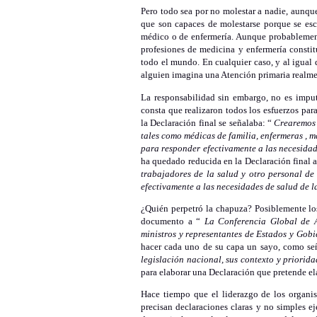
Pero todo sea por no molestar a nadie, aunqu
que son capaces de molestarse porque se esc
médico o de enfermería. Aunque probablemente
profesiones de medicina y enfermería constitu
todo el mundo. En cualquier caso, y al igual
alguien imagina una Atención primaria realmen
La responsabilidad sin embargo, no es impu
consta que realizaron todos los esfuerzos par
la Declaración final se señalaba: “
Crearemos 
tales como médicas de familia, enfermeras , m
para responder efectivamente a las necesidad
ha quedado reducida en la Declaración final a
trabajadores de la salud y otro personal de
efectivamente a las necesidades de salud de l
¿Quién perpetró la chapuza? Posiblemente lo
documento a “
La Conferencia Global de 
ministros y representantes de Estados y Gob
hacer cada uno de su capa un sayo, como señ
legislación nacional, sus contexto y priorida
para elaborar una Declaración que pretende e
Hace tiempo que el liderazgo de los organis
precisan declaraciones claras y no simples ej