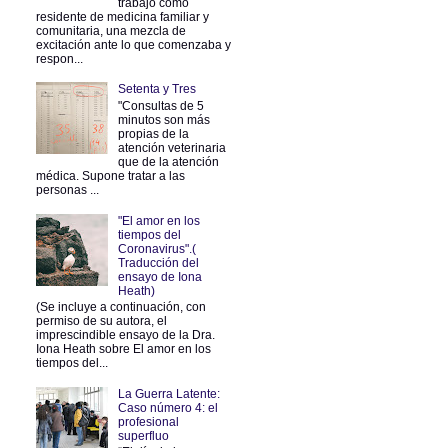
trabajo como
residente de medicina familiar y
comunitaria, una mezcla de
excitación ante lo que comenzaba y
respon...
Setenta y Tres
"Consultas de 5
minutos son más
propias de la
atención veterinaria
que de la atención
médica. Supone tratar a las
personas ...
"El amor en los
tiempos del
Coronavirus".(
Traducción del
ensayo de Iona
Heath)
(Se incluye a continuación, con
permiso de su autora, el
imprescindible ensayo de la Dra.
Iona Heath sobre El amor en los
tiempos del...
La Guerra Latente:
Caso número 4: el
profesional
superfluo