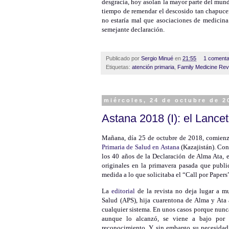
desgracia, hoy asolan la mayor parte del mun
tiempo de remendar el descosido tan chapucer
no estaría mal que asociaciones de medicina 
semejante declaración.
Publicado por
Sergio Minué
en
21:55
1 comenta
Etiquetas:
atención primaria
,
Family Medicine Rev
miércoles, 24 de octubre de 2
Astana 2018 (I): el Lancet
Mañana, día 25 de octubre de 2018, comien
Primaria de Salud en Astana
(Kazajistán). Co
los 40 años de la Declaración de Alma Ata, e
originales en la primavera pasada que publ
medida a lo que solicitaba el “Call por Papers
La
editorial
de la revista no deja lugar a m
Salud (APS), hija cuarentona de Alma y Ata 
cualquier sistema. En unos casos porque nunca 
aunque lo alcanzó, se viene a bajo por f
reconocimiento. Y sin embargo su necesidad