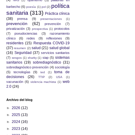
NHS
(1)
política
barbecho
(6)
poesía
(1)
pol
(2)
sanitaria
(313)
Práctica clínica
(38)
prensa
(9)
presentaciones
(1)
prevención
(62)
prevenciön
(7)
privatización
(3)
protocolos
prospectiva
(1)
(7)
pseudociencias
(3)
razonamiento
clínico
(6)
redes
(9)
reflexiones
(9)
residentes
(15)
Respuesta COVID-19
(37)
salud
(21)
salud global
resumen
(2)
(16)
Seguridad
(37)
servicios sanitarios
sistemas
(7)
siap
(5)
sesgos
(1)
sharky
(1)
sanitarios
(19)
sobrediagnóstico
(31)
sobrediagnóstico prevención
(4)
sociología
toma de
(5)
tecnologías
(9)
ted
(1)
decisiones
(26)
TTIP
(2)
USA
(1)
web
vacunación
(6)
violencia machista
(1)
2.0
(24)
Archivo del blog
►
2026
(12)
►
2025
(13)
►
2024
(16)
►
2023
(14)