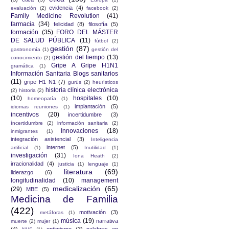
evidencia
(4)
evaluación
(2)
facebook
(2)
Family Medicine Revolution
(41)
farmacia
(34)
felicidad
(8)
filosofía
(5)
formación
(35)
FORO DEL MÁSTER
DE SALUD PÚBLICA
(11)
fútbol
(2)
gestión
(87)
gastronomía
(1)
gestión del
gestión del tiempo
(13)
conocimiento
(2)
Gripe A Gripe H1N1
gramática
(1)
Información Sanitaria Blogs sanitarios
(11)
gripe H1 N1
(7)
gurús
(2)
heurísticos
historia clínica electrónica
(2)
historia
(2)
(10)
hospitales
(10)
homeopatía
(1)
implantación
(5)
idiomas reuniones
(1)
incentivos
(20)
incertidumbre
(3)
íncertidumbre
(2)
información sanitaria
(2)
Innovaciones
(18)
inmigrantes
(1)
integración asistencial
(3)
Inteligencia
internet
(5)
artificial
(1)
Inutilidad
(1)
investigación
(31)
Iona Heath
(2)
irracionalidad
(4)
justicia
(1)
lenguaje
(1)
literatura
(69)
liderazgo
(6)
longitudinalidad
(10)
management
medicalización
(65)
(29)
MBE
(5)
Medicina de Familia
(422)
motivación
(3)
metáforas
(1)
música
(19)
narrativa
muerte
(2)
mujer
(1)
(4)
optimismo
(3)
palabras en