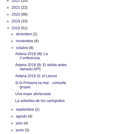
►
2022
(20)
►
2021
(23)
►
2020
(66)
►
2019
(33)
▼
2018
(51)
►
diciembre
(1)
►
noviembre
(4)
▼
octubre
(6)
Astana 2018 (III): La
Conferencia.
Astana 2018 (II): El artista antes
llamado APS
Astana 2018 (I): el Lancet
Si la Primaria va mal…consulta
grupal.
Una mujer afortunada
La soberbia de los cartógrafos
►
septiembre
(2)
►
agosto
(4)
►
julio
(4)
►
junio
(3)