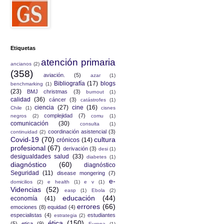
Etiquetas
atención primaria
ancianos
(2)
(358)
aviación.
(5)
azar
(1)
Bibliografía
(17)
blogs
benchmarking
(1)
(23)
BMJ christmas
(3)
burnout
(1)
calidad
(36)
cáncer
(3)
catástrofes
(1)
ciencia
(27)
cine
(16)
Chile
(1)
cisnes
complejidad
(7)
negros
(2)
comu
(1)
comunicación
(30)
consulta
(1)
coordinación asistencial
(3)
continuidad
(2)
Covid-19
(70)
cultura
crónicos
(14)
profesional
(67)
derivación
(3)
desi
(1)
desigualdades salud
(33)
diabetes
(1)
diagnóstico
(60)
diagnóstico
Seguridad
(11)
disease mongering
(7)
e-
domicilios
(2)
e health
(1)
e v
(1)
Videncias
(52)
easp
(1)
Ebola
(2)
educación
(44)
economía
(41)
errores
(66)
emociones
(8)
equidad
(4)
especialistas
(4)
estudiantes
estrategia
(2)
ética
(150)
(5)
etica
(9)
Europa
(1)