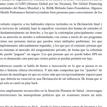
nismos como el GAVI (Alianza Global por las Vacunas), The Global Financing
s entidades del Banco Mundial y la Bill& Melinda Gates Foundation. Algunos
 Health Perfomance Initiative) estaban bien presentes para conocimiento de los
itario respecto a los habituales tópicos incluidos en la Declaración final (
r servicios de calidad), bajo la superficie coexisten dos formas de entender el
s fundamentalmente un derecho, y los que la contemplan principalmente como
a su atención en atender a enfermedades con cretas a través de sus programas
xisten son personas únicas que pueden tener múltiples problemas; los que
omplementario adecuadamente regulado, y los que por el contrario piensan que
los sistemas al mercado del aseguramiento privado, de forma que la cobertura
ndo pueda “pagarse” un seguro. Los que piensan que no puede haber APS sin
o es demasiado caro para que ciertos países se puedan permitir ese lujo.
ferencia cuando se habla de futuro o innovación en lo que se piensa es en
les e historia clínica electrónica. Y aún más comprobar que los “paneles” de
cesiones de monólogos en que no existe más que excepcionalmente espacio para
 que debería ser esencial en una Declaración de tal influencia. De forma que si
quí solo se cantó en play back.
pertos ampliamente reconocidos en la Atención Primaria de Salud , intervengan
ntervenciones las monopolizan políticos que en ocasiones tienen un nulo
e dio es ilustrativo su final , donde la única persona capaz de levantar a los