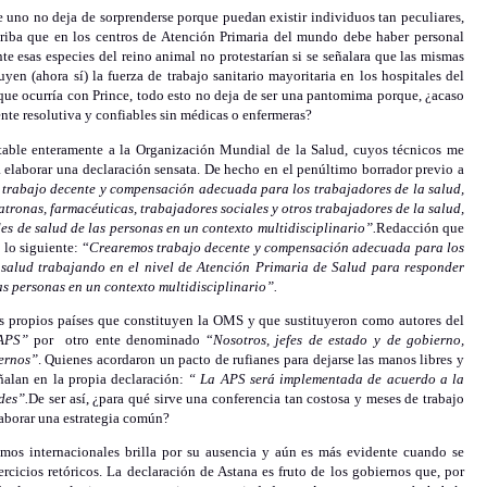
e uno no deja de sorprenderse porque puedan existir individuos tan peculiares,
riba que en los centros de Atención Primaria del mundo debe haber personal
 esas especies del reino animal no protestarían si se señalara que las mismas
yen (ahora sí) la fuerza de trabajo sanitario mayoritaria en los hospitales del
 que ocurría con Prince, todo esto no deja de ser una pantomima porque, ¿acaso
te resolutiva y confiables sin médicas o enfermeras?
table enteramente a la Organización Mundial de la Salud, cuyos técnicos me
a elaborar una declaración sensata. De hecho en el penúltimo borrador previo a
trabajo decente y compensación adecuada para los trabajadores de la salud,
atronas, farmacéuticas, trabajadores sociales y otros trabajadores de la salud,
es de salud de las personas en un contexto multidisciplinario”.
Redacción que
 lo siguiente: “
Crearemos trabajo decente y compensación adecuada para los
 salud trabajando en el nivel de Atención Primaria de Salud para responder
as personas en un contexto multidisciplinario”.
s propios países que constituyen la OMS y que sustituyeron como autores del
APS”
por otro ente denominado “
Nosotros, jefes de estado y de gobierno,
iernos”
. Quienes acordaron un pacto de rufianes para dejarse las manos libres y
alan en la propia declaración:
“ La APS será implementada de acuerdo a la
des”.
De ser así, ¿para qué sirve una conferencia tan costosa y meses de trabajo
laborar una estrategia común?
mos internacionales brilla por su ausencia y aún es más evidente cuando se
ercicios retóricos. La declaración de Astana es fruto de los gobiernos que, por