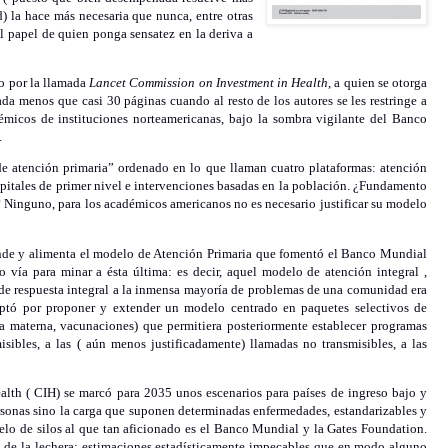
) la hace más necesaria que nunca, entre otras
l papel de quien ponga sensatez en la deriva a
do por la llamada
Lancet Commission on Investment in Health
, a quien se otorga
ada menos que casi 30 páginas cuando al resto de los autores se les restringe a
micos de instituciones norteamericanas, bajo la sombra vigilante del Banco
.
 atención primaria” ordenado en lo que llaman cuatro plataformas: atención
spitales de primer nivel e intervenciones basadas en la población. ¿Fundamento
? Ninguno, para los académicos americanos no es necesario justificar su modelo
iende y alimenta el modelo de Atención Primaria que fomentó el Banco Mundial
 vía para minar a ésta última: es decir, aquel modelo de atención integral ,
 de respuesta integral a la inmensa mayoría de problemas de una comunidad era
optó por proponer y extender un modelo centrado en paquetes selectivos de
cia materna, vacunaciones) que permitiera posteriormente establecer programas
misibles, a las ( aún menos justificadamente) llamadas no transmisibles, a las
th ( CIH) se marcó para 2035 unos escenarios para países de ingreso bajo y
sonas sino la carga que suponen determinadas enfermedades, estandarizables y
lo de silos al que tan aficionado es el Banco Mundial y la Gates Foundation.
o de la lechera: estimaciones estadísticamente impecables que en modo alguno