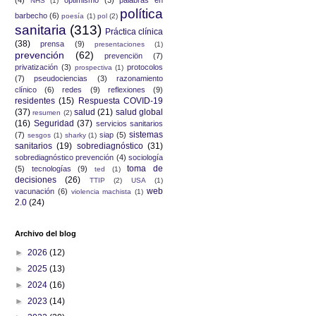
NHS
(1)
política
barbecho
(6)
poesía
(1)
pol
(2)
sanitaria
(313)
Práctica clínica
(38)
prensa
(9)
presentaciones
(1)
prevención
(62)
prevenciön
(7)
privatización
(3)
protocolos
prospectiva
(1)
(7)
pseudociencias
(3)
razonamiento
clínico
(6)
redes
(9)
reflexiones
(9)
residentes
(15)
Respuesta COVID-19
(37)
salud
(21)
salud global
resumen
(2)
(16)
Seguridad
(37)
servicios sanitarios
sistemas
(7)
siap
(5)
sesgos
(1)
sharky
(1)
sanitarios
(19)
sobrediagnóstico
(31)
sobrediagnóstico prevención
(4)
sociología
toma de
(5)
tecnologías
(9)
ted
(1)
decisiones
(26)
TTIP
(2)
USA
(1)
web
vacunación
(6)
violencia machista
(1)
2.0
(24)
Archivo del blog
►
2026
(12)
►
2025
(13)
►
2024
(16)
►
2023
(14)