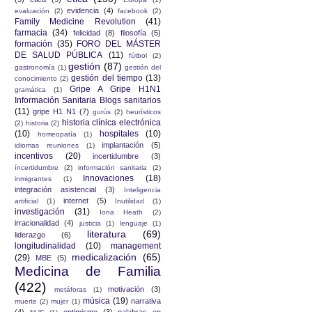
evidencia
(4)
evaluación
(2)
facebook
(2)
Family Medicine Revolution
(41)
farmacia
(34)
felicidad
(8)
filosofía
(5)
formación
(35)
FORO DEL MÁSTER
DE SALUD PÚBLICA
(11)
fútbol
(2)
gestión
(87)
gastronomía
(1)
gestión del
gestión del tiempo
(13)
conocimiento
(2)
Gripe A Gripe H1N1
gramática
(1)
Información Sanitaria Blogs sanitarios
(11)
gripe H1 N1
(7)
gurús
(2)
heurísticos
historia clínica electrónica
(2)
historia
(2)
(10)
hospitales
(10)
homeopatía
(1)
implantación
(5)
idiomas reuniones
(1)
incentivos
(20)
incertidumbre
(3)
íncertidumbre
(2)
información sanitaria
(2)
Innovaciones
(18)
inmigrantes
(1)
integración asistencial
(3)
Inteligencia
internet
(5)
artificial
(1)
Inutilidad
(1)
investigación
(31)
Iona Heath
(2)
irracionalidad
(4)
justicia
(1)
lenguaje
(1)
literatura
(69)
liderazgo
(6)
longitudinalidad
(10)
management
medicalización
(65)
(29)
MBE
(5)
Medicina de Familia
(422)
motivación
(3)
metáforas
(1)
música
(19)
narrativa
muerte
(2)
mujer
(1)
(4)
optimismo
(3)
palabras en