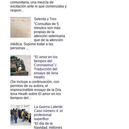
comunitaria, una mezcla de
excitación ante lo que comenzaba y
respon...
Setenta y Tres
"Consultas de 5
minutos son más
propias de la
atención veterinaria
que de la atención
médica. Supone tratar a las
personas ...
"El amor en los
tiempos del
Coronavirus".(
Traducción del
ensayo de Iona
Heath)
(Se incluye a continuación, con
permiso de su autora, el
imprescindible ensayo de la Dra.
Iona Heath sobre El amor en los
tiempos del...
La Guerra Latente:
Caso número 4: el
profesional
superfluo
“El día de la
Navidad; millones