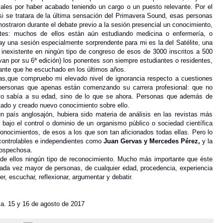
iales por haber acabado teniendo un cargo o un puesto relevante. Por el
i se tratara de la última sensación del Primavera Sound, esas personas
ostraron durante el debate previo a la sesión presencial un conocimiento,
ntes: muchos de ellos están aún estudiando medicina o enfermería, o
y una sesión especialmente sorprendente para mi es la del Satélite, una
” inexistente en ningún tipo de congreso de esos de 3000 inscritos a 500
 van por su 6ª edición) los ponentes son siempre estudiantes o residentes,
lante que he escuchado en los últimos años.
as,que compruebo mi elevado nivel de ignorancia respecto a cuestiones
ersonas que apenas están comenzando su carrera profesional: que no
yo sabía a su edad, sino de lo que se ahora. Personas que además de
tado y creado nuevo conocimiento sobre ello.
n país anglosajón, hubiera sido materia de análisis en las revistas más
 bajo el control o dominio de un organismo público o sociedad científica
conocimientos, de esos a los que son tan aficionados todas ellas. Pero lo
ncontrolables e independientes como
Juan Gervas y Mercedes Pérez,
y la
sospechosa.
de ellos ningún tipo de reconocimiento. Mucho más importante que éste
da vez mayor de personas, de cualquier edad, procedencia, experiencia
r, escuchar, reflexionar, argumentar y debatir.
ma. 15 y 16 de agosto de 2017