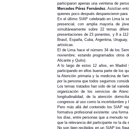
participaron apenas una veintena de pers
Mercedes Pérez Fernández.
Asistían ento
quienes poco después desparecieron para 
En el último SIAP celebrado en Lima la s
presencial, con amplia mayoría de jóv
simultáneamente sobre 22 temas difer
presentaciones de 23 ponentes, y 8 a 112
Brasil, España, Cuba, Argentina, Uruguay,
artísticas.
El de Lima hace el número 34 de los Semi
noviembre; estando programados otros d
Alicante y Quito).
A lo largo de estos 12 años, en Madrid 
participando en ellos buena parte de los qu
la Atención primaria y la medicina de fa
por la persona que todos seguimos conside
Los temas tratados han sido de tal varieda
organización de los servicios de Atenci
longitudinalidad, de la atención domici
congresos al uso como la incertidumbre y la 
Pero más allá del contenido los SIAP repr
formativa profesional existente: una form
los días, entre personas que a menudo no 
que la relevancia del participante no la da
No son bien recibidos en un SIAP los figur