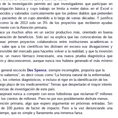
 la investigación permite así que investigadores que participan en
stigación básica y cuyo trabajo se limita a meter datos en el Excel o
ocidos y valorados curricularmente que los pobres diablos que pretenden
os pacientes de un cupo atendido a lo largo de varias décadas. Y justifica
 como la de 2013 solo un 3% de los proyectos que recibieron ayudas
mente con la Atención primaria.
hace ya muchos años en un sector productivo más, orientado en buena
eración de beneficios. Solo así se explica que las convocatorias de las
eas primen proyectos colaborativos entre instituciones académicas o
 sabe que a los científicos les distraen en exceso sus divagaciones y
visible del mercado para hacerles volver a la realidad, y que la inversión
era: un nuevo fármaco innecesario, una nueva prueba diagnóstica que
entro y desconocemos, aunque nunca nos hubiera generado el más mínimo
o general escocés
Des Spence
, siempre incorregible, proponía que la
 no sabemos”, es decir cosas como “La historia natural de la enfermedad,
os criterios diagnósticos, e incluso el rigor en la identificación de los
 largo plazo de los medicamentos”.
Temas que despertarán el mayor interés
ncias de investigación de este país.
 aspirará nunca a competir con esos futbolistas que reclaman 6º millones
 los cientos de millones. Pero no por eso posiblemente disfrute menos.
nción primaria, algo que espero argumentar en próximas entradas. Sin
s de 100 puntos de factor de impacto. Pero a la vez denunciando una
o tiempo, que es simple y llanamente una inmensa farsa.