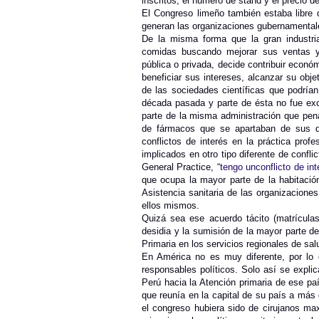
inscritos, el número de stand y el precio d
El Congreso limeño también estaba libre 
generan las organizaciones gubernamentale
De la misma forma que la gran industria
comidas buscando mejorar sus ventas y 
pública o privada, decide contribuir econ
beneficiar sus intereses, alcanzar su obj
de las sociedades científicas que podría
década pasada y parte de ésta no fue exc
parte de la misma administración que pena
de fármacos que se apartaban de sus dir
conflictos de interés en la práctica pro
implicados en otro tipo diferente de confl
General Practice, “
tengo unconflicto de in
que ocupa la mayor parte de la habitación
Asistencia sanitaria de las organizacione
ellos mismos.
Quizá sea ese acuerdo tácito (matrículas
desidia y la sumisión de la mayor parte de
Primaria en los servicios regionales de s
En América no es muy diferente, por lo q
responsables políticos. Solo así se explic
Perú hacia la Atención primaria de ese pa
que reunía en la capital de su país a más
el congreso hubiera sido de cirujanos max