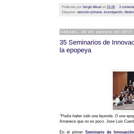
Publicado por
Sergio Minué
en
23:28
3 comenta
Etiquetas:
atención primaria
,
investigación
,
Medici
sábado, 26 de agosto de 2017
35 Seminarios de Innovaci
la epopeya
"Podía haber sido una leyenda. O una epop
Amanece que no es poco. Jose Luis Cuer
En el primer
Seminario de Innovación