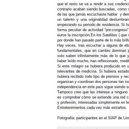
que el resto se va a rendir a sus credenc
contrario acaban siendo buscadas, como s
de las que jamás escuchaste hablar
y dem
un talento y una originalidad deslumbra
empezando su periodo de residencia. Si ha
forma peculiar de actividad “pre-congreso
euros la inscripción.En los Satélites ( que
por donde han pasado parte de lo más bril
Hay veces, tras escuchar a alguna de ell
fundamentales, que en cambio dominan p
solo saben infinitamente más de lo que 
haber leído mucho, han reflexionado, medi
Si este milagro se hubiera producido en u
relevantes de medicina. Si hubiera estado
hubiera recibido todo tipo de premios y re
organizan y coordinan dos personas tan i
independencia en este país sigue siendo 
Tampoco creo que les interese a ninguno 
es comprobar cómo se extiende una red ca
y profesión, interesadas simplemente en lee
Entretenimientos cada vez más extraños.
Fotografia: participantes en el SIAP de Li