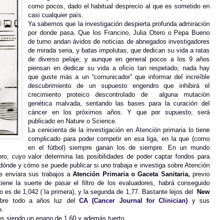
como pocos, dado el habitual desprecio al que es sometido en
casi cualquier país.
Ya sabemos que la investigación despierta profunda admiración
por donde pasa. Que los Francino, Julia Otero o Pepa Bueno
de turno andan ávidos de noticias de abnegados investigadores
de mirada seria, y batas impolutas, que dedican su vida a ratas
de diverso pelaje; y aunque en general pocos a los 9 años
piensan en dedicar su vida a oficio tan respetado, nada hay
que guste más a un “comunicador” que informar del increíble
descubrimiento de un supuesto engendro que inhibirá el
crecimiento proteico descontrolado de
alguna mutación
genética malvada, sentando las bases para la curación del
cáncer en los próximos años. Y que por supuesto, será
publicado en Nature o Science.
La cenicienta de la investigación en Atención primaria lo tiene
complicado para poder competir en esa liga, en la que (como
en el fútbol) siempre ganan los de siempre. En un mundo
oro, cuyo valor determina las posibilidades de poder captar fondos para
r dónde y cómo se puede publicar si uno trabaja e investiga sobre Atención
que enviara sus trabajos a
Atención Primaria o Gaceta Sanitaria,
previo
tiene la suerte de pasar el filtro de los evaluadores, habrá conseguido
o es de 1,042 ( la primera), y la segunda de 1,77. Bastante lejos del
New
bre todo a años luz del
CA (Cancer Journal for Clinician)
y sus
o.
s siendo un enano de 1,60 y además tuerto.