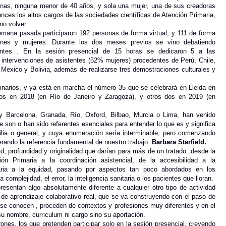
onas, ninguna menor de 40 años, y sola una mujer, una de sus creadoras
nces los altos cargos de las sociedades científicas de Atención Primaria,
no volver.
emana pasada participaron 192 personas de forma virtual, y 111 de forma
enes y mujeres. Durante los dos meses previos se vino debatiendo
entes . En la sesión presencial de 15 horas se dedicaron 5 a las
 intervenciones de asistentes (52% mujeres) procedentes de Perú, Chile,
 Mexico y Bolivia, además de realizarse tres demostraciones culturales y
narios, y ya está en marcha el número 35 que se celebrará en Lleida en
os en 2018 (en Río de Janeiro y Zaragoza), y otros dos en 2019 (en
y Barcelona, Granada, Río, Oxford, Bilbao, Murcia o Lima, han venido
e son o han sido referentes esenciales para entender lo que es y significa
milia o general, y cuya enumeración sería interminable, pero comenzando
rando la referencia fundamental de nuestro trabajo:
Barbara Starfield.
d, profundidad y originalidad que darían para más de un tratado: desde la
ón Primaria a la coordinación asistencial, de la accesibilidad a la
liaria a la equidad, pasando por aspectos tan poco abordados en los
complejidad, el error, la inteligencia sanitaria o los pacientes que lloran.
esentan algo absolutamente diferente a cualquier otro tipo de actividad
a de aprendizaje colaborativo real, que se va construyendo con el paso de
se conocen , proceden de contextos y profesiones muy diferentes y en el
 su nombre, curriculum ni cargo sino su aportación.
ones, los que pretenden participar solo en la sesión presencial, creyendo