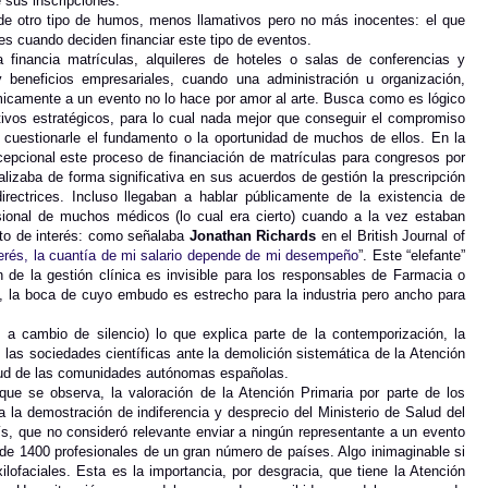
e sus inscripciones.
de otro tipo de humos, menos llamativos pero no más inocentes: el que
s cuando deciden financiar este tipo de eventos.
 financia matrículas, alquileres de hoteles o salas de conferencias y
beneficios empresariales, cuando una administración u organización,
ómicamente a un evento no lo hace por amor al arte. Busca como es lógico
etivos estratégicos, para lo cual nada mejor que conseguir el compromiso
n cuestionarle el fundamento o la oportunidad de muchos de ellos. En la
epcional este proceso de financiación de matrículas para congresos por
lizaba de forma significativa en sus acuerdos de gestión la prescripción
ectrices. Incluso llegaban a hablar públicamente de la existencia de
fesional de muchos médicos (lo cual era cierto) cuando a la vez estaban
icto de interés: como señalaba
Jonathan Richards
en el British Journal of
terés, la cuantía de mi salario depende de mi desempeño
”. Este “elefante”
 de la gestión clínica es invisible para los responsables de Farmacia o
s, la boca de cuyo embudo es estrecho para la industria pero ancho para
 a cambio de silencio) lo que explica parte de la contemporización, la
 las sociedades científicas ante la demolición sistemática de la Atención
alud de las comunidades autónomas españolas.
ue se observa, la valoración de la Atención Primaria por parte de los
a la demostración de indiferencia y desprecio del Ministerio de Salud del
ís, que no consideró relevante enviar a ningún representante a un evento
 de 1400 profesionales de un gran número de países. Algo inimaginable si
ilofaciales. Esta es la importancia, por desgracia, que tiene la Atención