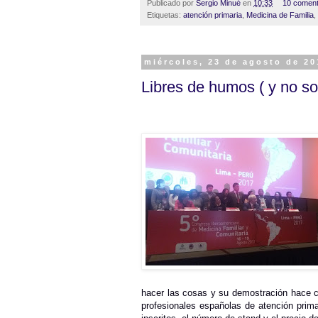
Publicado por
Sergio Minué
en
10:33
10 coment
Etiquetas:
atención primaria
,
Medicina de Familia
,
miércoles, 23 de agosto de 20
Libres de humos ( y no sol
hacer las cosas y su demostración hace c
profesionales españolas de atención primar