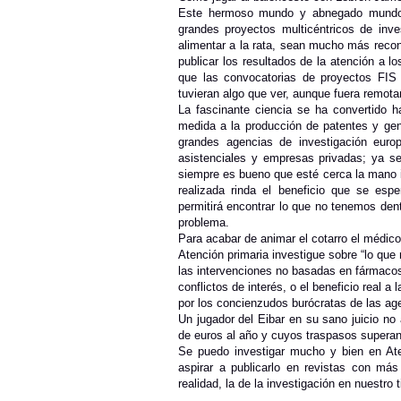
Este hermoso mundo y abnegado mundo de
grandes proyectos multicéntricos de inve
alimentar a la rata, sean mucho más recon
publicar los resultados de la atención a l
que las convocatorias de proyectos FIS
tuvieran algo que ver, aunque fuera remota
La fascinante ciencia se ha convertido 
medida a la producción de patentes y gen
grandes agencias de investigación europ
asistenciales y empresas privadas; ya se
siempre es bueno que esté cerca la mano in
realizada rinda el beneficio que se esp
permitirá encontrar lo que no tenemos d
problema.
Para acabar de animar el cotarro el médic
Atención primaria investigue sobre “lo que
las intervenciones no basadas en fármacos, l
conflictos de interés, o el beneficio real a
por los concienzudos burócratas de las age
Un jugador del Eibar en su sano juicio no
de euros al año y cuyos traspasos superan
Se puedo investigar mucho y bien en Ate
aspirar a publicarlo en revistas con má
realidad, la de la investigación en nuestr