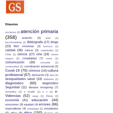
Etiquetas
atención primaria
ancianos
(2)
(358)
aviación.
(5)
azar
(1)
Bibliografía
(17)
blogs
benchmarking
(1)
(23)
BMJ christmas
(3)
burnout
(1)
calidad
(36)
cáncer
(3)
catástrofes
(1)
ciencia
(27)
cine
(16)
Chile
(1)
cisnes
complejidad
(7)
negros
(2)
comu
(1)
comunicación
(30)
consulta
(1)
coordinación asistencial
(3)
continuidad
(2)
Covid-19
(70)
cultura
crónicos
(14)
profesional
(67)
derivación
(3)
desi
(1)
desigualdades salud
(33)
diabetes
(1)
diagnóstico
(60)
diagnóstico
Seguridad
(11)
disease mongering
(7)
e-
domicilios
(2)
e health
(1)
e v
(1)
Videncias
(52)
easp
(1)
Ebola
(2)
educación
(44)
economía
(41)
errores
(66)
emociones
(8)
equidad
(4)
especialistas
(4)
estudiantes
estrategia
(2)
ética
(150)
(5)
etica
(9)
Europa
(1)