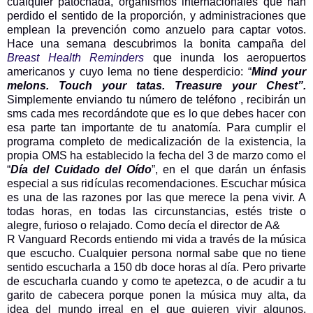
cualquier patochada, organismos internacionales que han
perdido el sentido de la proporción, y administraciones que
emplean la prevención como anzuelo para captar votos.
Hace una semana descubrimos la bonita campaña del
Breast Health Reminders
que inunda los aeropuertos
americanos y cuyo lema no tiene desperdicio: “
Mind your
melons. Touch your tatas. Treasure your Chest”.
Simplemente enviando tu número de teléfono , recibirán un
sms cada mes recordándote que es lo que debes hacer con
esa parte tan importante de tu anatomía. Para cumplir el
programa completo de medicalización de la existencia, la
propia OMS ha establecido la fecha del 3 de marzo como el
“
Día del Cuidado del Oído
”, en el que darán un énfasis
especial a sus ridículas recomendaciones. Escuchar música
es una de las razones por las que merece la pena vivir. A
todas horas, en todas las circunstancias, estés triste o
alegre, furioso o relajado. Como decía el director de A&
R Vanguard Records entiendo mi vida a través de la música
que escucho. Cualquier persona normal sabe que no tiene
sentido escucharla a 150 db doce horas al día. Pero privarte
de escucharla cuando y como te apetezca, o de acudir a tu
garito de cabecera porque ponen la música muy alta, da
idea del mundo irreal en el que quieren vivir algunos.