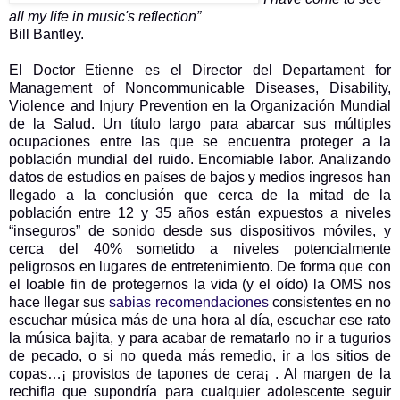
all my life in music's reflection”
Bill Bantley.
El Doctor Etienne es el Director del Departament for
Management of Noncommunicable Diseases, Disability,
Violence and Injury Prevention en la Organización Mundial
de la Salud. Un título largo para abarcar sus múltiples
ocupaciones entre las que se encuentra proteger a la
población mundial del ruido. Encomiable labor. Analizando
datos de estudios en países de bajos y medios ingresos han
llegado a la conclusión que cerca de la mitad de la
población entre 12 y 35 años están expuestos a niveles
“inseguros” de sonido desde sus dispositivos móviles, y
cerca del 40% sometido a niveles potencialmente
peligrosos en lugares de entretenimiento. De forma que con
el loable fin de protegernos la vida (y el oído) la OMS nos
hace llegar sus
sabias recomendaciones
consistentes en no
escuchar música más de una hora al día, escuchar ese rato
la música bajita, y para acabar de rematarlo no ir a tugurios
de pecado, o si no queda más remedio, ir a los sitios de
copas…¡ provistos de tapones de cera¡ . Al margen de la
rechifla que supondría para cualquier adolescente seguir